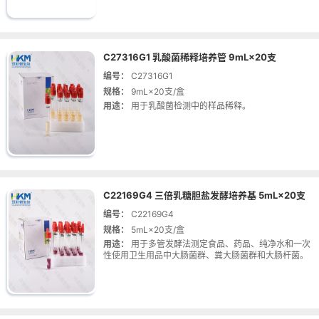
C27316G1 乳酸菌稀释培养管 9mL×20支
编号：
C27316G1
规格：
9mL×20支/盒
用途：
用于乳酸菌检测中的样品稀释。
C22169G4 三倍乳糖胆盐发酵培养基 5mL×20支
编号：
C22169G4
规格：
5mL×20支/盒
用途：
用于多管发酵法测定食品、药品、纯净水和一次
性使用卫生用品中大肠菌群、粪大肠菌群和大肠杆菌。