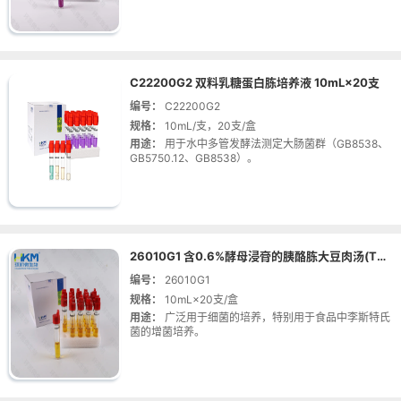
C22200G2 双料乳糖蛋白胨培养液 10mL×20支
编号：
C22200G2
规格：
10mL/支，20支/盒
用途：
用于水中多管发酵法测定大肠菌群（GB8538、
GB5750.12、GB8538）。
26010G1 含0.6%酵母浸膏的胰酪胨大豆肉汤(TSB-YE) 10mL×20支
编号：
26010G1
规格：
10mL×20支/盒
用途：
广泛用于细菌的培养，特别用于食品中李斯特氏
菌的增菌培养。