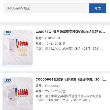
C28073G1 溴甲酚紫葡萄糖蛋白胨水培养管 10mL×20支
编号：
C28073G1
规格：
10mL×20支/盒
用途：
用于压力蒸汽灭菌效果评价（GB/T 15981）。
C00006G1 盐酸氯化钾溶液（酸缓冲液）20mL×20支
编号：
C00006G1
规格：
20mL×20支/盒
用途：
用于集中空调通风军团菌检测中样品的处理
（WS10013/ GBT18204.5/ SNT2528）。