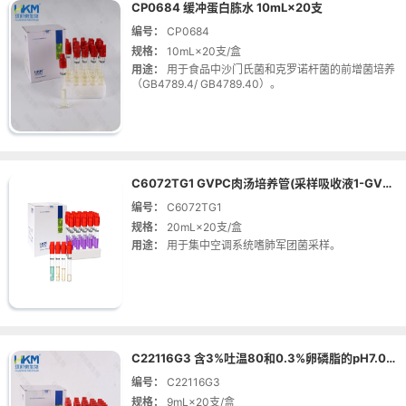
CP0684 缓冲蛋白胨水 10mL×20支
编号：
CP0684
规格：
10mL×20支/盒
用途：
用于食品中沙门氏菌和克罗诺杆菌的前增菌培养
（GB4789.4/ GB4789.40）。
C6072TG1 GVPC肉汤培养管(采样吸收液1-GVPC液体培养基) 20mL×20支
编号：
C6072TG1
规格：
20mL×20支/盒
用途：
用于集中空调系统嗜肺军团菌采样。
C22116G3 含3%吐温80和0.3%卵磷脂的pH7.0氯化钠-蛋白胨缓冲液 9mL×20支
编号：
C22116G3
规格：
9mL×20支/盒