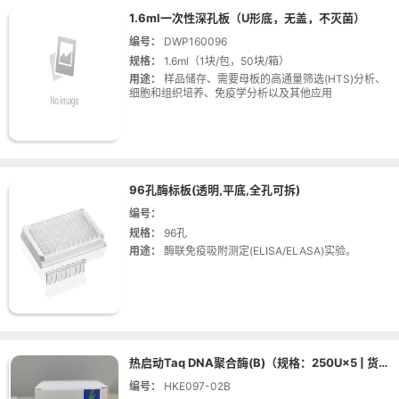
1.6ml一次性深孔板（U形底，无盖，不灭菌）
编号：
DWP160096
规格：
1.6ml（1块/包，50块/箱）
用途：
样品储存、需要母板的高通量筛选(HTS)分析、
细胞和组织培养、免疫学分析以及其他应用
96孔酶标板(透明,平底,全孔可拆)
编号：
规格：
96孔
用途：
酶联免疫吸附测定(ELISA/ELASA)实验。
热启动Taq DNA聚合酶(B)（规格：250U×5 | 货号：HKE097-02B）
编号：
HKE097-02B