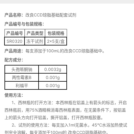
产品名称：
改良CCD琼脂基础配套试剂
产品编号与包装规格：
产品编号
产品类型
包装规格
SR0320
冻干试剂
2×5支/盒
产品用途：
每支添加于100mL的改良CCD琼脂基础中。
配方成分：
头孢哌酮钠
0.0032g
两性霉素B
0.001g
利福平
0.001g
使用方法：
1、西林瓶的打开方法：本西林瓶在铝盖上有箭头的标志，开启
西林瓶前，用75%酒精棉消毒西林瓶表面，在无菌条件下，按铝盖
上的箭头方向打开铝盖，撕开铝盖，打开西林瓶胶塞。
2、试剂的使用方法：每支加入1ml无菌水，45℃水浴加热使试
剂完全溶解，每支添加于100ml的 改良CCD琼脂基础中。