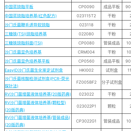
中国蓝琼脂平板
CP0090
成品平板
9
中国蓝琼脂培养基(红色配方)
023115T2
干粉
沙门氏菌鞭毛诱导软琼脂
023118
干粉
三糖铁(TSI)琼脂培养基
022080
干粉
三糖铁琼脂斜面(TSI)
CP0080
管装成品
1
沙门氏菌显色培养基
CRM004
干粉
1
沙门氏菌显色培养基平板
CP0560
成品平板
9
EasyID沙门氏菌生化鉴定试剂盒
HKI002
试剂盒
1
沙门氏菌核酸检测试剂盒(PCR-荧光
FZ005BF2
分子试剂盒
探针法)
RV沙门菌增菌液体培养基(20版药典)
023022
干粉
RV沙门菌增菌液体培养基(颗粒型)
023022P1
颗粒
(20版药典)
RV沙门菌增菌液体培养基(管装成品)
CP3022G1
管装成品
1
(20版药典)