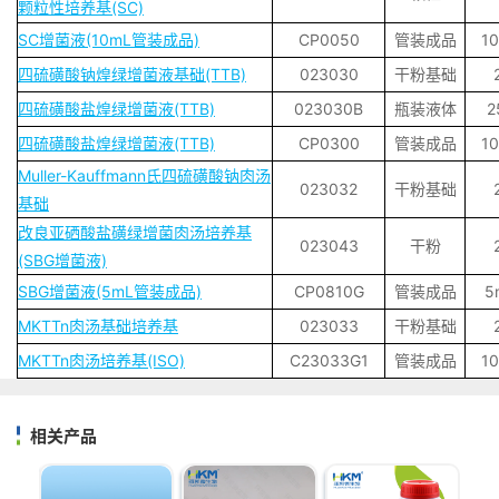
颗粒性培养基(SC)
SC增菌液(10mL管装成品)
CP0050
管装成品
1
四硫磺酸钠煌绿增菌液基础(TTB)
023030
干粉基础
四硫磺酸盐煌绿增菌液(TTB)
023030B
瓶装液体
2
四硫磺酸盐煌绿增菌液(TTB)
CP0300
管装成品
1
Muller-Kauffmann氏四硫磺酸钠肉汤
023032
干粉基础
基础
改良亚硒酸盐磺绿增菌肉汤培养基
023043
干粉
(SBG增菌液)
SBG增菌液(5mL管装成品)
CP0810G
管装成品
5
MKTTn肉汤基础培养基
023033
干粉基础
MKTTn肉汤培养基(ISO)
C23033G1
管装成品
1
相关产品