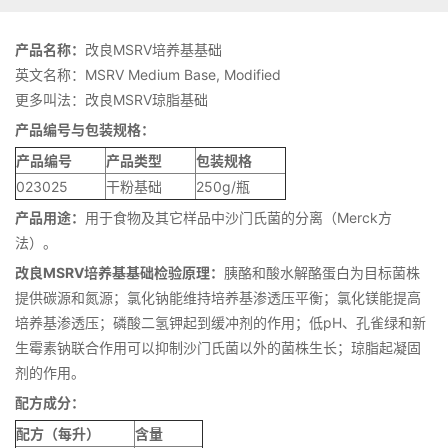
产品名称：
改良MSRV培养基基础
英文名称：MSRV Medium Base, Modified
更多叫法：改良MSRV琼脂基础
产品编号与包装规格：
产品编号
产品类型
包装规格
023025
干粉基础
250g/瓶
产品用途：
用于食物及其它样品中沙门氏菌的分离（Merck方
法）。
改良MSRV培养基基础检验原理：
胰酪和酸水解酪蛋白为目标菌株
提供碳源和氮源；氯化钠能维持培养基渗透压平衡；氯化镁能提高
培养基渗透压；磷酸二氢钾起到缓冲剂的作用；低pH、孔雀绿和新
生霉素钠联合作用可以抑制沙门氏菌以外的菌株生长；琼脂起凝固
剂的作用。
配方成分：
配方（每升）
含量