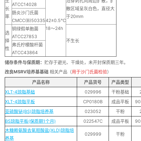
生
沿穿刺孔向周边扩散，扩
ATCC14028
长
散区域呈灰白色，直径大
肠炎沙门氏菌
率
于20mm
CMCC(B)50335
42±0.5℃
18～24h
铜绿假单胞菌
选
ATCC27853
择
不生长
弗氏柠檬酸杆菌
性
ATCC43864
储存条件与保质期：
贮存于避光、干燥处，未开封保质期三年。
改良MSRV培养基基础
相关产品（
用于沙门氏菌检验
）
产品名称
产品货号
产品类型
XLT-4琼脂基础
029996
干粉基础
XLT-4琼脂平板
CP0180B
成品平板
9
亚硫酸铋(BS)琼脂培养基
023052
干粉
BS琼脂平板(保质期1个月)
022547C
成品平板
9
木糖赖氨酸去氧胆酸盐(XLD)琼脂培
029999
干粉
养基