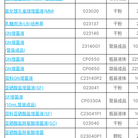
氯化镁孔雀绿增菌液(MM)
023020
干粉
乳糖肉汤(LB)培养基
023137
干粉
GN增菌液
023140
干粉
GN增菌液
23140G1
管装成品
1
(管装成品)
GN增菌液
CP0550
瓶装液体
22
GN增菌液
CP0650
袋装成品
22
双料GN增菌液
C23140P2
瓶装液体
1
亚硒酸盐增菌液(SF)
023041
干粉
SF增菌液
CP0330A
管装成品
1
(10mL管装成品)
双料亚硒酸盐增菌液(SF)
C23041P1
瓶装液体
1
亚硒酸盐胱氨酸增菌液(SC)
023040
干粉
亚硒酸盐胱氨酸增菌
023040P1
颗粒