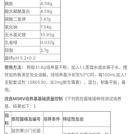
胰胨
4.59g
酸水解酪蛋白
4.59g
磷酸二氢钾
1.47g
氯化钠
7.34g
无水氯化镁
10.93g
孔雀绿
0.037g
琼脂
2.7g
最终pH 5.2±0.2
使用方法：
称取31.6g培养基干粉，加入1 L蒸馏水或去离子水，搅
拌加热煮沸至完全溶解，待培养基冷却至50℃时，每100mL加入1
支配套试剂（SR0530，含2mg新生霉素），混匀，制备平板，备
用。
改良MSRV培养基基础质量控制（
下列质控菌株接种待测试培养
基，结果如下：
）
指
质控菌株及编号
培养条件
特征性反应
标
鼠伤寒沙门氏菌