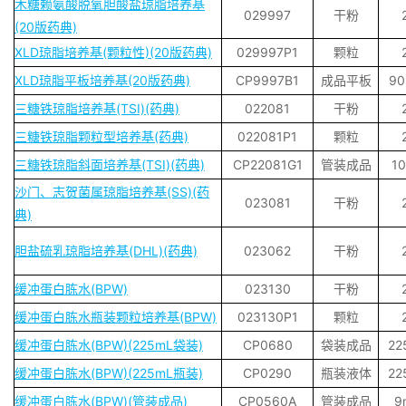
木糖赖氨酸脱氧胆酸盐琼脂培养基
029997
干粉
(20版药典)
XLD琼脂培养基(颗粒性)(20版药典)
029997P1
颗粒
XLD琼脂平板培养基(20版药典)
CP9997B1
成品平板
9
三糖铁琼脂培养基(TSI)(药典)
022081
干粉
三糖铁琼脂颗粒型培养基(药典)
022081P1
颗粒
三糖铁琼脂斜面培养基(TSI)(药典)
CP22081G1
管装成品
1
沙门、志贺菌属琼脂培养基(SS)(药
023081
干粉
典)
胆盐硫乳琼脂培养基(DHL)(药典)
023062
干粉
缓冲蛋白胨水(BPW)
023130
干粉
缓冲蛋白胨水瓶装颗粒培养基(BPW)
023130P1
颗粒
缓冲蛋白胨水(BPW)(225mL袋装)
CP0680
袋装成品
22
缓冲蛋白胨水(BPW)(225mL瓶装)
CP0290
瓶装液体
22
缓冲蛋白胨水(BPW)(管装成品)
CP0560A
管装成品
9