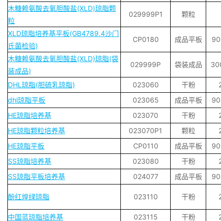
木糖赖氨酸去氧胆酸盐(XLD)琼脂颗
029999P1
颗粒
粒
XLD琼脂培养基平板(GB4789.4沙门
CP0180
成品平板
9
氏菌检验)
木糖赖氨酸去氧胆酸盐(XLD)琼脂(袋
029999P
袋装成品
30
装成品)
DHL琼脂(胆硫乳琼脂)
023060
干粉
dhl琼脂平板
023065
成品平板
9
HE琼脂培养基
023070
干粉
HE琼脂颗粒培养基
023070P1
颗粒
HE琼脂平板
CP0110
成品平板
9
SS琼脂培养基
023080
干粉
SS琼脂平板培养基
024077
成品平板
9
酚红煌绿琼脂
023110
干粉
中国蓝琼脂培养基
023115
干粉