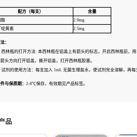
配方（每支）
含量
酮酸
2.0mg
吖啶黄素
2.5mg
方法：
林瓶的打开方法: 本西林瓶在铝盖上有箭头的标志，开启西林瓶前，用 
的箭头方向打开铝盖，撕开铝盖，打开西林瓶胶塞。
剂的使用方法：每支加入 1mL 无菌生理盐水，使试剂完全溶解，再每支添加于
条件与保质期：
2-8℃保存，有效期见产品标签。
产品