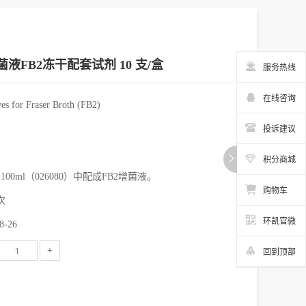
增菌液FB2冻干配套试剂 10 支/盒
服务热线
在线咨询
for Fraser Broth (FB2)
投诉建议
积分商城
0ml（026080）中配成FB2增菌液。
购物车
次
环凯官微
-26
+
回到顶部