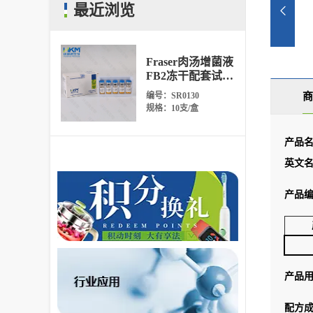
最近浏览
Fraser肉汤增菌液
FB2冻干配套试剂
10 支/盒
编号：SR0130
商
规格：10支/盒
产品名
英文
产品
产品
配方