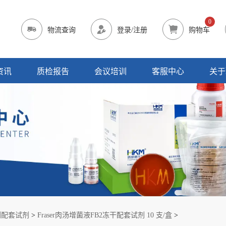
0
物流查询
登录/注册
购物车
资讯
质检报告
会议培训
客服中心
关于
测配套试剂
>
Fraser肉汤增菌液FB2冻干配套试剂 10 支/盒
>