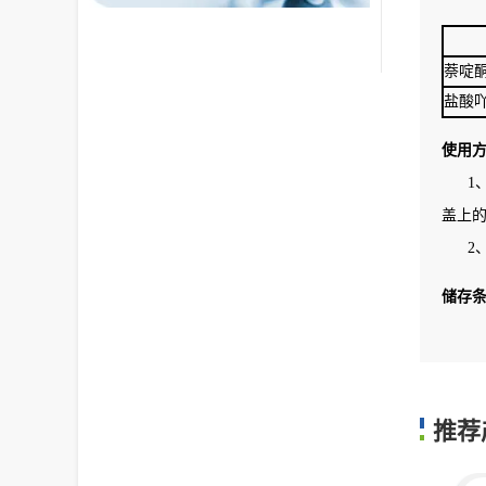
萘啶
盐酸
使用
1、西
盖上
2、试
储存
推荐