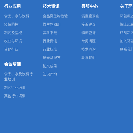
行业应用
技术资讯
客服中心
关于环
食品、水与饮料
食品微生物检验
满意度调查
环凯概
疫情防控
微生物图册
投诉建议
院士风
制药及医械
资料下载
物流查询
环凯新
农业与环境
行业资讯
常见问题
加入环
其他行业
行业标准
技术咨询
联系我
培养基配方
联系我们
会议培训
论文成果
食品、水及饮料行
知识园地
业培训
制药行业培训
其他行业培训