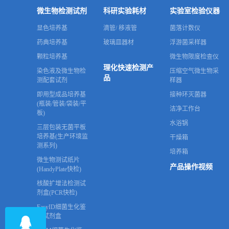
微生物检测试剂
科研实验耗材
实验室检验仪器
显色培养基
滴管/ 移液管
菌落计数仪
药典培养基
玻璃皿器材
浮游菌采样器
颗粒培养基
微生物限度检查仪
理化快速检测产
染色液及微生物检
压缩空气微生物采
品
测配套试剂
样器
即用型成品培养基
接种环灭菌器
(瓶装/管装/袋装/平
洁净工作台
板)
水浴锅
三层包装无菌平板
培养基(生产环境监
干燥箱
测系列)
培养箱
微生物测试纸片
产品操作视频
(HandyPlate快检)
核酸扩增法检测试
剂盒(PCR快检)
EasyID细菌生化鉴
定试剂盒