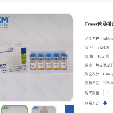
Fraser肉汤
英文名称：Additives 
货 号 ：SR0130
规 格 ：10支/盒
用途：每支添加于10
浏览次数：15845
更新日期：2025-08
-
购买数量：
联系方式：