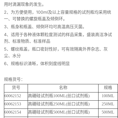
用时滴漏现象的发生。
2、为方便使用，
100ml
及以上容量规格的试剂瓶均采用统
一、可替换的螺旋瓶盖及倾倒环。
3、瓶身和瓶盖、倾倒环均可高温高压灭菌。
4、适用于各种液体颗粒度测试的样品采集，盛装高洁净试
剂、标准物质、标准样品
5、螺纹瓶盖，瓶口密封性好，可有效隔离外界杂志、灰
尘、水分
6、规格标识清晰，体积刻度线明显
规格货号：
货号
名称
规格
60062152
高硼硅试剂瓶
100ML(
丝口试剂瓶
)
100ML
60062153
高硼硅试剂瓶
250ML(
丝口试剂瓶
)
250ML
60062154
高硼硅试剂瓶
500ML(
丝口试剂瓶
)
500ML