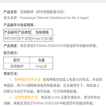
产品名称：
亚碲酸钾（四号琼脂配套试剂）
英文名称：Potassium Tellurite (Additives for No.4 Agar)
产品编号与包装规格：
产品编号
产品类型
包装规格
SR0080
冻干试剂
5mgx10支/盒
产品用途：
每支添加于500mL(025030)中配成四号琼脂培养基。
配方成分：
配方
含量
亚碲酸钾
5mg/支
使用方法：
1、西林瓶的打开方法:
本西林瓶在铝盖上有箭头的标志，开启西
林瓶前，用75%酒精棉消毒西林瓶表面，在无菌条件下，按铝盖上
的箭头方向打开铝盖，撕开铝盖，打开西林瓶胶塞。
2、试剂的使用方法：
每支加入1mL无菌生理盐水，使试剂完全
溶解，再每支添加于500mL(025030)中配成四号琼脂培养基。