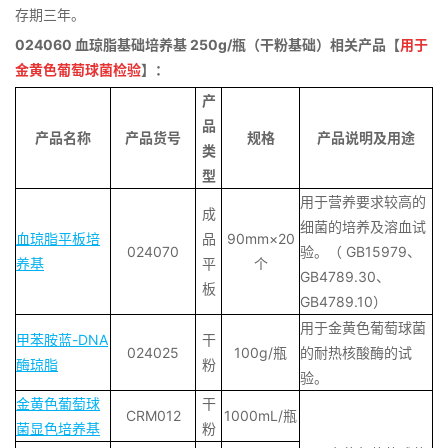
存期三年。
024060 血琼脂基础培养基 250g/瓶（干粉基础）相关产品【
用于
金黄色葡萄球菌检验
】：
产
品
产品名称
产品货号
规格
产品说明及用途
类
型
用于营养要求较高的
成
细菌的培养及溶血试
血琼脂平板培
品
90mm×20
024070
验。（ GB15979、
养基
平
个
GB4789.30、
板
GB4789.10）
用于金黄色葡萄球菌
甲苯胺蓝-DNA
干
024025
100g/瓶
的耐热核酸酶的试
酶琼脂
粉
验。
金黄色葡萄球
干
CRM012
1000mL/瓶
菌显色培养基
粉