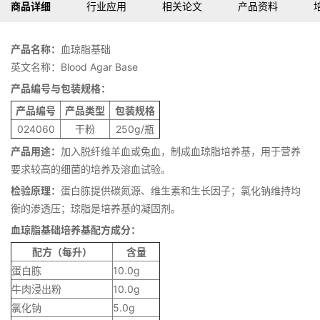
商品详细
行业应用
相关论文
产品资料
产品名称：
血琼脂基础
英文名称：Blood Agar Base
产品编号与包装规格：
产品编号
产品类型
包装规格
024060
干粉
250g/瓶
产品用途：
加入脱纤维羊血或兔血，制成血琼脂培养基，用于营养
要求较高的细菌的培养及溶血试验。
检验原理：
蛋白胨提供碳氮源、维生素和生长因子；氯化钠维持均
衡的渗透压；琼脂是培养基的凝固剂。
血琼脂基础培养基
配方成分：
配方（每升）
含量
蛋白胨
10.0g
牛肉浸出粉
10.0g
氯化钠
5.0g