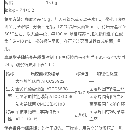
琼脂
15.0g
最终pH 7.4±0.2
使用方法：
称取本品40 g，加入蒸馏水或去离子水1 L，搅拌加热煮
沸至完全溶解，分装三角瓶，121℃高压灭菌15 min。待培养基冷至
50℃左右，以无菌手续，每100 mL基础培养基加入脱纤维羊血或
兔血5～10 mL，摇匀倾注平板，亦可分装灭菌试管置成斜面，备
用。
血琼脂基础培养基
质量控制（
下列质控菌株接种后于35～37℃培养
24h，观察结果如下表：
）：
指标
质控菌株及编号
标准值
特征性反应
大肠埃希氏菌 ATCC25922
—
生长
金黄色葡萄球菌 ATCC6538
菌落周围有β溶血环
PR≥0.8
率
乙型溶血性链球菌 ATCC21059
菌落周围有β溶血环
肺炎链球菌 CMCC(B)31001
菌落周围有α溶血环
特异
单核细胞增生李斯特氏菌
菌落周围有窄小β溶
点种法
性
ATCC19115
血环
储存条件与保质期：
贮存于避光、干燥处，用后立即旋紧瓶盖；贮