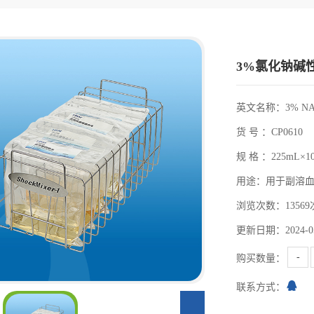
3%氯化钠碱性
英文名称：3% NACL A
货 号 ：CP0610
规 格 ：225mL×1
用途：用于副溶血性
浏览次数：13569
更新日期：2024-05
-
购买数量：
联系方式：