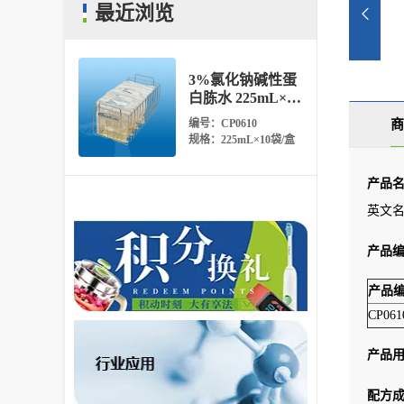
最近浏览
3%氯化钠碱性蛋
白胨水 225mL×10
袋
编号：CP0610
商
规格：225mL×10袋/盒
产品
英文名称：
产品
产品
CP061
产品
配方