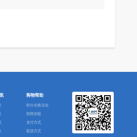
凯
购物帮助
述
积分兑换活动
采
购物流程
闻
支付方式
凯
配送方式