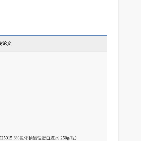
关论文
5015
3%氯化钠碱性蛋白胨水
250g/瓶）