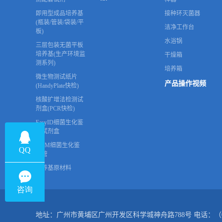
即用型成品培养基
接种环灭菌器
(瓶装/管装/袋装/平
洁净工作台
板)
水浴锅
三层包装无菌平板
培养基(生产环境监
干燥箱
测系列)
培养箱
微生物测试纸片
产品操作视频
(HandyPlate快检)
核酸扩增法检测试
剂盒(PCR快检)
EasyID细菌生化鉴
定试剂盒
HKM细菌生化鉴
定管
培养基原材料
地址：广州市黄埔区广州开发区科学城神舟路788号 电话：（020）32