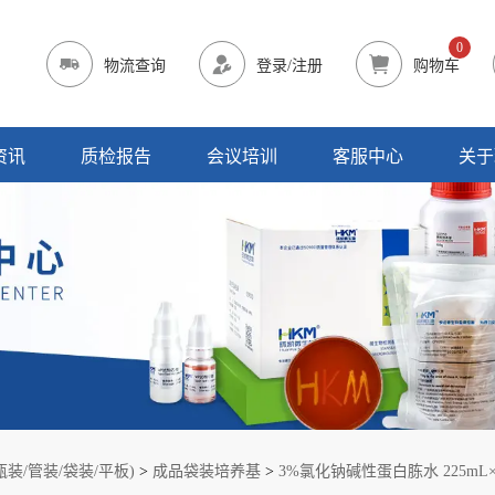
0
物流查询
登录/注册
购物车
资讯
质检报告
会议培训
客服中心
关于
装/管装/袋装/平板)
>
成品袋装培养基
>
3%氯化钠碱性蛋白胨水 225mL×