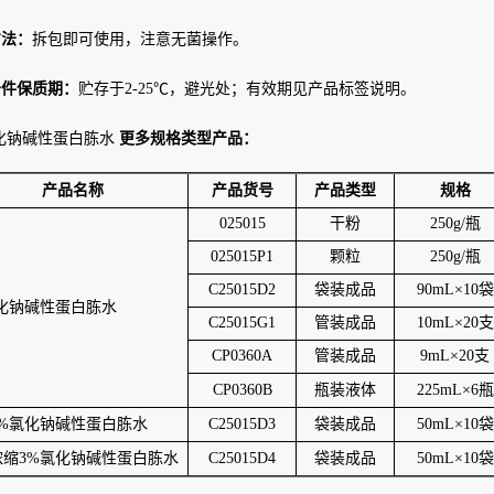
方法：
拆包即可使用，注意无菌操作。
条件保质期：
贮存于2-25℃，避光处；有效期见产品标签说明。
化钠碱性蛋白胨水
更多规格类型产品：
产品名称
产品货号
产品类型
规格
025015
干粉
250g/瓶
025015P1
颗粒
250g/瓶
C25015D2
袋装成品
90mL×10袋
氯化钠碱性蛋白胨水
C25015G1
管装成品
10mL×20支
CP0360A
管装成品
9mL×20支
CP0360B
瓶装液体
225mL×6瓶
3%氯化钠碱性蛋白胨水
C25015D3
袋装成品
50mL×10袋
浓缩3%氯化钠碱性蛋白胨水
C25015D4
袋装成品
50mL×10袋