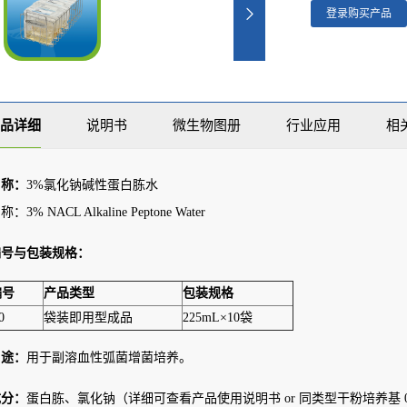
登录购买产品
品详细
说明书
微生物图册
行业应用
相
名称：
3%氯化钠碱性蛋白胨水
3% NACL Alkaline Peptone Water
编号与包装规格：
编号
产品类型
包装规格
0
袋装即用型成品
225mL×10袋
用途：
用于副溶血性弧菌增菌培养。
成分：
蛋白胨、氯化钠（详细可查看产品使用说明书 or 同类型干粉培养基 02