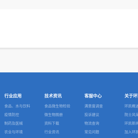
行业应用
技术资讯
客服中心
关于环
食品、水与饮料
食品微生物检验
满意度调查
环凯概
疫情防控
微生物图册
投诉建议
院士风
制药及医械
资料下载
物流查询
环凯新
农业与环境
行业资讯
常见问题
加入环