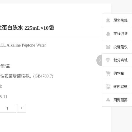
服务热线
蛋白胨水 225mL×10袋
在线咨询
lkaline Peptone Water
投诉建议
积分商城
0袋/盒
购物车
弧菌增菌培养。(GB4789.7)
次
环凯官微
-11
回到顶部
+