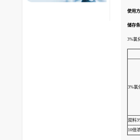
使用
储存
3%氯
3%
双料
10倍