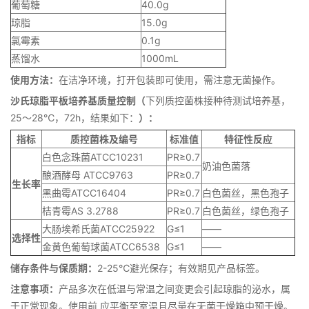
葡萄糖
40.0g
琼脂
15.0g
氯霉素
0.1g
蒸馏水
1000mL
使用方法：
在洁净环境，打开包装即可使用，需注意无菌操作。
沙氏琼脂平板培养基质量控制（
下列质控菌株接种待测试培养基，
25～28℃，72h，结果如下：
）：
指标
质控菌株及编号
标准值
特征性反应
白色念珠菌ATCC10231
PR≥0.7
奶油色菌落
酿酒酵母 ATCC9763
PR≥0.7
生长率
黑曲霉ATCC16404
PR≥0.7
白色菌丝，黑色孢子
桔青霉AS 3.2788
PR≥0.7
白色菌丝，绿色孢子
大肠埃希氏菌ATCC25922
G≤1
——
选择性
金黄色葡萄球菌ATCC6538
G≤1
——
储存条件与保质期：
2-25℃避光保存；有效期见产品标签。
注意事项：
产品多次在低温与常温之间变更会引起琼脂的泌水，属
于正常现象。使用前 应平衡至室温且尽量在无菌干燥箱中预干燥。