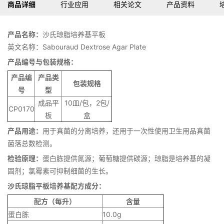
商品详细
行业应用
相关论文
产品资料
产品名称：
沙氏琼脂培养基平板
英文名称：Sabouraud Dextrose Agar Plate
产品编号与包装规格：
产品编
产品类
包装规格
号
型
成品平
10皿/包，2包/
CP0170
板
盒
产品用途：
用于真菌的分离培养，还用于一次性使用卫生用品真菌
菌落总数检测。
检验原理：
蛋白胨提供氮源；葡萄糖提供碳源；琼脂是培养基的凝
固剂；氯霉素可抑制细菌的生长。
沙氏琼脂平板培养基配方成分：
配方（每升）
含量
蛋白胨
10.0g