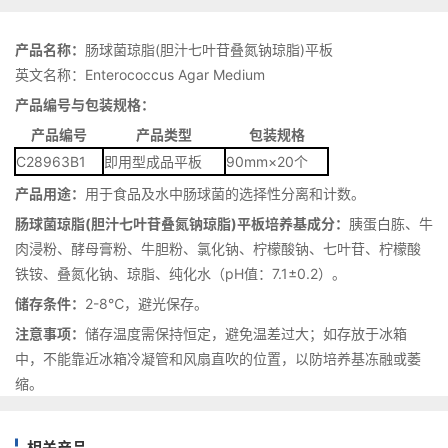
产品名称：
肠球菌琼脂(胆汁七叶苷叠氮钠琼脂)平板
英文名称：Enterococcus Agar Medium
产品编号与包装规格：
产品编号
产品类型
包装规格
C28963B1
即用型成品平板
90mm×20个
产品用途：
用于食品及水中肠球菌的选择性分离和计数。
肠球菌琼脂(胆汁七叶苷叠氮钠琼脂)平板培养基成分：
胰蛋白胨、牛
肉浸粉、酵母膏粉、牛胆粉、氯化钠、柠檬酸钠、七叶苷、柠檬酸
铁铵、叠氮化钠、琼脂、纯化水（pH值：7.1±0.2）。
储存条件：
2-8℃，避光保存。
注意事项：
储存温度需保持恒定，避免温差过大；如存放于冰箱
中，不能靠近冰箱冷凝管和风扇直吹的位置，以防培养基冻融或萎
缩。
相关产品