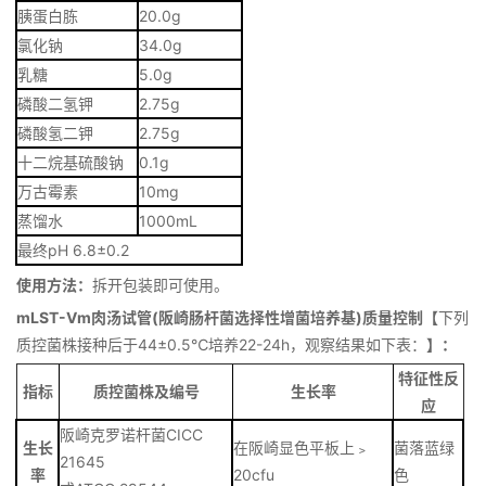
胰蛋白胨
20.0g
氯化钠
34.0g
乳糖
5.0g
磷酸二氢钾
2.75g
磷酸氢二钾
2.75g
十二烷基硫酸钠
0.1g
万古霉素
10mg
蒸馏水
1000mL
最终pH 6.8±0.2
使用方法：
拆开包装即可使用。
mLST-Vm肉汤试管(阪崎肠杆菌选择性增菌培养基)质量控制【
下列
质控菌株接种后于44±0.5℃培养22-24h，观察结果如下表：
】：
特征性反
指标
质控菌株及编号
生长率
应
阪崎克罗诺杆菌CICC
生长
在阪崎显色平板上﹥
菌落蓝绿
21645
率
20cfu
色