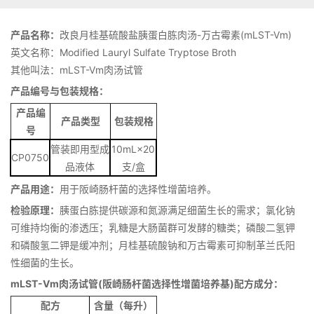
产品名称：
改良月桂基硫酸盐胰蛋白胨肉汤-万古霉素(mLST-Vm)
英文名称：Modified Lauryl Sulfate Tryptose Broth
其他叫法：mLST-Vm肉汤试管
产品编号与包装规格：
产品编
产品类型
包装规格
号
管装即用型成
10mL×20
CP0750
品液体
支/盒
产品用途：
用于阪崎肠杆菌的选择性增菌培养。
检验原理：
胰蛋白胨提供碳源和氮源满足细菌生长的需求；氯化钠
可维持均衡的渗透压；乳糖是大肠菌群可发酵的糖类；磷酸二氢钾
和磷酸氢二钾是缓冲剂；月桂基硫酸钠和万古霉素可抑制革兰氏阳
性细菌的生长。
mLST-Vm肉汤试管(阪崎肠杆菌选择性增菌培养基)配方成分：
配方
含量（每升）