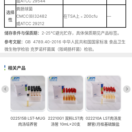
或ATCC 29544
粪肠球菌
选择
CMCC(B)32482
在TSA上﹤200cfu
—
性
或ATCC 29212
储存条件与保质期：
2-25℃避光贮存，具体保质期见产品标签。
参考文献：
GB 4789.40-2016 中华人民共和国国家标准 食品卫生
微生物学检验 克罗诺杆菌属（阪崎肠杆菌）检验。
相关产品
022515B LST-MUG
22210G1 双料LST肉
022210A LST肉汤发
C2
肉汤培养管
汤管 10mL×20支
酵管(月桂基硫酸盐
基
10mL×20支
胰蛋白胨肉汤培养
汤-