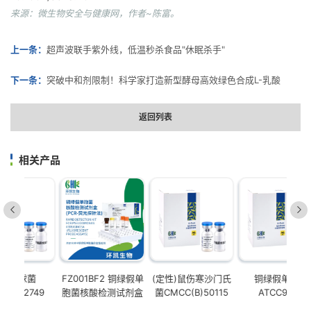
来源：微生物安全与健康网，作者~陈富。
上一条：
超声波联手紫外线，低温秒杀食品"休眠杀手"
下一条：
突破中和剂限制！科学家打造新型酵母高效绿色合成L-乳酸
返回列表
相关产品
肺炎链球菌
FZ001BF2 铜绿假单
(定性)鼠伤寒沙门氏
铜
GDMCC1.2749
胞菌核酸检测试剂盒
菌CMCC(B)50115
A
(PCR-荧光探针法)