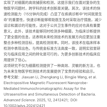
实现了对细菌的高效捕获和检测，这提示我们在面对复杂的生
物医学问题时，跨学科的技术创新是关键。其次，该技术的快
速检测能力（15分钟内完成）凸显了在疾病诊断中“时间就是生
命”的重要性，快速诊断能够帮助医生及时采取治疗措施，减少
误诊和漏诊的可能性，这对于公共卫生事件的应对也具有重要
意义。此外，该技术能够同时检测多种细菌，为临床诊断提供
了更全面的信息，这表明未来检测技术的发展方向应更加注重
整合多种检测目标，提高检测效率。同时，该技术在临床样本
检测中表现出色，与传统金标准方法高度一致，说明实验室研
究与临床应用之间的转化是可行的，为更多创新技术的临床应
用提供了信心。
这项研究不仅为细菌检测提供了一种高效、灵敏的新方法，也
为未来生物医学检测技术的发展提供了宝贵的经验和启示。
参考文献：Jiaxuan Li, Zhengkang Li, Bingjie Wang, et al.
Electropositive Magnetic Fluorescent Nanoprobe-
Mediated Immunochromatographic Assay for the
Ultrasensitive and Simultaneous Detection of Bacteria.
Advanced Science
. 2025, 12, 2412421; DOI:
10.1002/advs.202412421