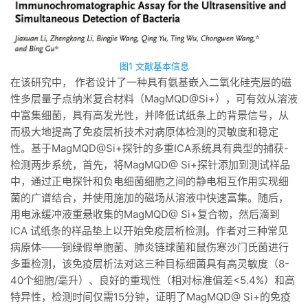
图1 文献基本信息
在该研究中， 作者设计了一种具有氨基嵌入二氧化硅壳层的磁
性多层量子点纳米复合材料（MagMQD@Si+），可有效从溶液
中富集细菌，具有高发光性，并降低试纸条上的背景信号，从
而极大地提高了免疫层析技术对病原体检测的灵敏度和稳定
性。基于MagMQD@Si+探针的多重ICA系统具有典型的捕获-
检测两步系统，首先，将MagMQD@ Si+探针添加到测试样品
中，通过正电探针和负电细菌细胞之间的静电相互作用实现细
菌的广谱结合，并使用施加的磁场从溶液中快速富集。随后，
用电泳缓冲液重悬收集的MagMQD@ Si+复合物，然后滴到
ICA 试纸条的样品垫上以开始免疫层析检测。作者对三种常见
病原体——铜绿假单胞菌、肺炎链球菌和鼠伤寒沙门氏菌进行
多重检测，该免疫层析法对这三种目标细菌具有高灵敏度（8-
40个细胞/毫升）、良好的重现性（相对标准偏差<5.4%）和高
特异性，检测时间仅需15分钟，证明了MagMQD@ Si+的免疫