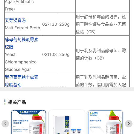
Agar(Antibiotic
Free)
用于酵母和霉菌的培养，还
麦芽浸膏汤
027130
250g
用于酸性罐头食品商业无菌
Malt Extract Broth
检验（GB）
酵母葡萄糖氯霉素
琼脂
用于乳及乳制品酵母菌、霉
Yeast
021103
250g
菌的计数（GB）
Chloramphenicol
Glucose Agar
酵母葡萄糖土霉素
用于乳及乳制品酵母菌、霉
琼脂基础
菌的计数，临用前需加入配
021104
250g
Yeast Terranycin
套试剂(SR0620)（SNT
Glucose Agar Base
2552.3）
相关产品
M-绿色酵母和霉菌
用于啤酒厂、饮料厂、实验
肉汤
021042
250g
室、水质监测部门的滤膜法
M-Green Yeast
计数样品中的真菌（IOS）
and Mold Broth