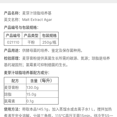
产品名称：
麦芽汁琼脂培养基
英文名称：Malt Extract Agar
产品编号与包装规格：
产品编号
产品类型
包装规格
021110
干粉
250g/瓶
产品用途：
供酵母菌的培养、鉴定及保存菌种用。
检验原理：
麦芽膏粉提供真菌生长所需的碳源、氮源；琼脂是培养
基的凝固剂；氯霉素可抑制细菌的生长。
麦芽汁琼脂培养基配方成分：
（每升）
配方
含量
麦芽膏粉
130.0g
琼脂
15.0g
氯霉素
0.1g
使用方法：
称取本品145.1g，加入蒸馏水或去离子水1 L，搅拌加热
煮沸至完全溶解，分装三角瓶，115℃高压灭菌15min，待冷至55—