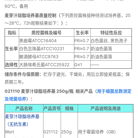
60℃，备用
麦芽汁琼脂培养基质量控制（
下列质控菌株接种待测试培养基，25
～28℃，72h观察结果如下：
）：
指标
质控菌株及编号
生长率
特征性反应
黑曲霉ATCC16404
PR≥0.7
白色菌丝, 黑色孢子
生长率
白色念珠菌ATCC10231
PR≥0.7
奶油色菌落
酿酒酵母ATCC9763
PR≥0.7
奶油色菌落
选择性
大肠埃希氏菌ATCC25922
G≤1
——
储存条件与保质期：
贮存于避光、干燥处，用后立即旋紧瓶盖；保
质期三年。
021110 麦芽汁琼脂培养基 250g/瓶
相关产品（
用于细菌总数测定
及增菌培养
）：
产品名称
产品货号
规格
产品说明
及用途
麦芽汁琼脂培养基
（无抗生素）
Wort
021112
250g
用于霉菌培养（GB）