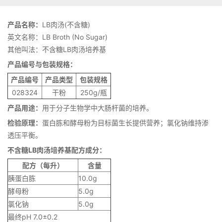
产品名称：
LB肉汤(不含糖)
英文名称：LB Broth (No Sugar)
其他叫法：不含糖LB肉汤培养基
产品编号与包装规格：
产品编号
产品类型
包装规格
028324
干粉
250g/瓶
产品用途：
用于分子生物学中大肠杆菌的培养。
检验原理：
蛋白胨和酵母粉为目标菌生长提供营养；氯化钠维持渗
透压平衡。
不含糖LB肉汤培养基配方成分：
配方（每升）
含量
胰蛋白胨
10.0g
酵母粉
5.0g
氯化钠
5.0g
最终pH 7.0±0.2