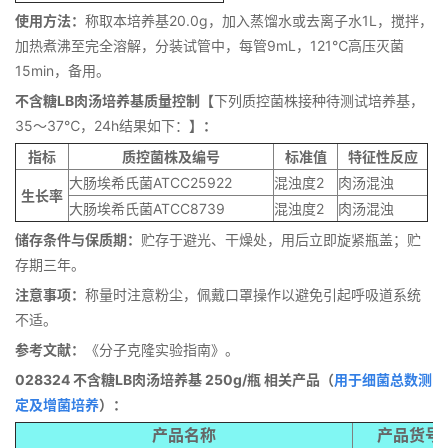
使用方法：
称取本培养基20.0g，加入蒸馏水或去离子水1L，搅拌，
加热煮沸至完全溶解，分装试管中，每管9mL，121℃高压灭菌
15min，备用。
不含糖LB肉汤培养基质量控制【
下列质控菌株接种待测试培养基，
35～37℃，24h结果如下：
】：
指标
质控菌株及编号
标准值
特征性反应
大肠埃希氏菌ATCC25922
混浊度2
肉汤混浊
生长率
大肠埃希氏菌ATCC8739
混浊度2
肉汤混浊
储存条件与保质期：
贮存于避光、干燥处，用后立即旋紧瓶盖；贮
存期三年。
注意事项：
称量时注意粉尘，佩戴口罩操作以避免引起呼吸道系统
不适。
参考文献：
《分子克隆实验指南》。
028324 不含糖LB肉汤培养基 250g/瓶
相关产品（
用于细菌总数测
定及增菌培养
）：
产品名称
产品货号