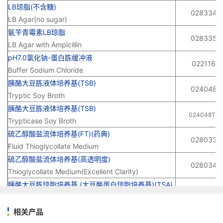
LB琼脂(不含糖)
028334
LB Agar(no sugar)
氨苄青霉素LB琼脂
028335
LB Agar with Ampicillin
pH7.0氯化钠-蛋白胨缓冲液
022116
Buffer Sodium Chloride
胰酪大豆胨液体培养基(TSB)
024048
Tryptic Soy Broth
胰酪大豆胨液体培养基(TSB)
024048T1
Trypticase Soy Broth
硫乙醇酸盐流体培养基(FT)(药典)
028033
Fluid Thioglycollate Medium
硫乙醇酸盐流体培养基(高透明度)
028034
Thioglycollate Medium(Excellent Clarity)
胰酪大豆胨琼脂培养基 (大豆酪蛋白琼脂培养基)(TSA)
028074
Soybean Casein Digest Agar (Tryptic Soy Agar)
R2A琼脂培养基
相关产品
022029
R2A Agar