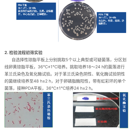
2. 检验流程初筛实验
自选择性琼脂平板上分别挑取5个以上典型或可疑菌落，分区划
线卵黄琼脂平板，36℃±1℃培养。挑取培养18～24 h的菌落进行
革兰氏染色及氧化酶试验。对于革兰氏染色阴性、氧化酶试验阴性
的菌继续培养至48 h±2 h，对于卵磷脂酶阳性，带有虹彩环的单个
菌落，接种PDA平板，36℃±1℃培养24 h±2 h。