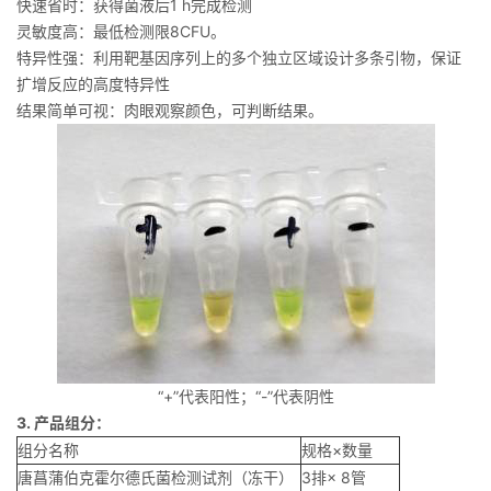
快速省时：获得菌液后1 h完成检测
灵敏度高：最低检测限8CFU。
特异性强：利用靶基因序列上的多个独立区域设计多条引物，保证
扩增反应的高度特异性
结果简单可视：肉眼观察颜色，可判断结果。
“+”代表阳性；“-”代表阴性
3. 产品组分：
组分名称
规格×数量
唐菖蒲伯克霍尔德氏菌检测试剂（冻干）
3排× 8管