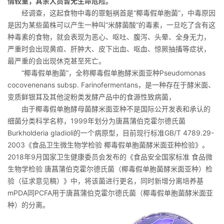
情较重，其余人员暂无生命危险。
经调查，这起食物中毒的罪魁祸首是“椰毒假单胞菌”，中毒原因
是因为某些菌株可以产生一种叫“米酵菌酸”的毒素，一旦吃了含有这
种毒素的食物，就会表现为恶心、呕吐、腹泻、头晕、全身无力，
严重时会出现黄疸、肝肿大、皮下出血、呕血、惊厥抽搐等症状，
最严重的会出现休克甚至死亡。
“椰毒假单胞菌”，全称椰毒假单胞酵米面亚种Pseudomonas
cocovenenans subsp. Farinofermentans，是一种存在于酵米面、
变质鲜银耳及其他淀粉类发酵产品中的食源性致病菌，
由于椰毒假单胞酵母菌酵米面亚种不是国际公开发表和承认的
细菌分类科学名称，1999年划分为唐菖蒲伯克霍尔德氏菌
Burkholderia gladioli的一个病原型，目前现行标准GB/T 4789.29-
2003《食品卫生微生物学检验 椰毒假单胞菌酵米面亚种检验》。
2018年9月国家卫生健康委员会发布的《食品安全国家标准 食品微
生物学检验 唐菖蒲伯克霍尔德氏菌（椰毒假单胞菌酵米面亚种）检
验（征求意见稿）》中，将该菌进行更名，同时新增分离培养基
mPDA同PCFA用于唐菖蒲伯克霍尔德氏菌（椰毒假单胞菌酵米面亚
种）的分离。