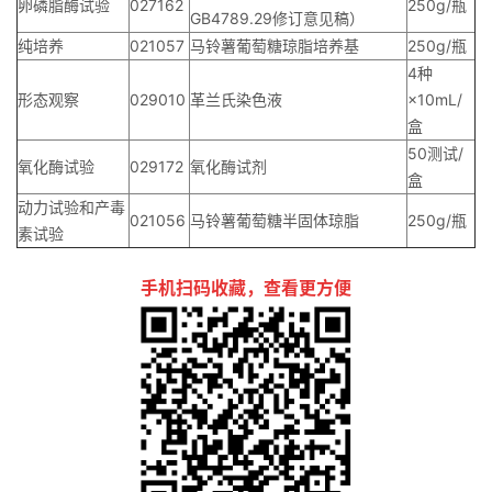
卵磷脂酶试验
027162
250g/瓶
GB4789.29修订意见稿）
纯培养
021057
马铃薯葡萄糖琼脂培养基
250g/瓶
4种
形态观察
029010
革兰氏染色液
×10mL/
盒
50测试/
氧化酶试验
029172
氧化酶试剂
盒
动力试验和产毒
021056
马铃薯葡萄糖半固体琼脂
250g/瓶
素试验
手机扫码收藏，查看更方便