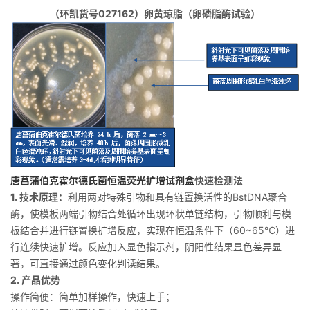
（环凯货号027162）卵黄琼脂（卵磷脂酶试验）
唐菖蒲伯克霍尔德氏菌恒温荧光扩增试剂盒
快速检测法
1. 技术原理：
利用两对特殊引物和具有链置换活性的BstDNA聚合
酶，使模板两端引物结合处循环出现环状单链结构，引物顺利与模
板结合并进行链置换扩增反应，实现在恒温条件下（60~65℃）进
行连续快速扩增。反应加入显色指示剂，阴阳性结果显色差异显
著，可直接通过颜色变化判读结果。
2. 产品优势
操作简便：简单加样操作，快速上手；