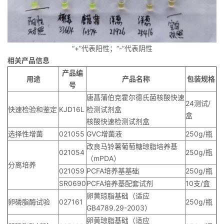
“+”代表阳性；“-”代表阴性
相关产品信息
产品编
用途
产品名称
包装规格
号
唐菖蒲伯克霍尔德氏菌核酸快速
24测试/
快速检验和鉴定
KJD16L
检测试剂盒
盒
核酸快速检测试剂盒
选择性增菌
021055
GVC增菌液
250g/瓶
改良马铃薯葡萄糖琼脂培养基
021054
250g/瓶
（mPDA）
分离培养
021059
PCFA培养基基础
250g/瓶
SR0690
PCFA培养基配套试剂
10支/盒
卵黄琼脂基础（适应
卵磷脂酶试验
027161
250g/瓶
GB4789.29-2003）
卵黄琼脂基础（适应