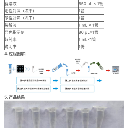
复溶液
650 μL × 1管
阳性对照（冻干）
1管
阴性对照（冻干）
1管
裂解液
1 mL × 1管
显色指示剂
80 μL×1管
超纯水
1 mL×1管
说明书
1份
4. 过程图解：
5. 产品结果