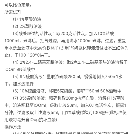
可以比色定量。
所需试剂
(1) 1%草酸溶液
(2) 2%草酸溶液
(3)酸处理过的活性炭：取200克活性炭，加入10%盐酸
1000ml，煮沸后，抽气过滤，再用沸水1000ml煮沸，过滤，重复
用水洗至滤液中无高价铁离子(即用1%硫氰化钾溶液试验不呈红色为
止)，于100-120℃烘干。
(4) 2%2.4-二硝基苯肼溶液：取2克2.4-二硝基苯肼溶液溶解于
lOOml9N硫酸中
(5) 9N硫酸溶液：量取浓硫酸250ml，慢慢地倒入750m1水
中，加水边搅拌
(6) 10%硫酸溶液：称取5克硫酸，溶解于50ml 50%酒精中
(7) 85%硫酸溶液：精确称取20mg抗坏血酸，溶解在1%草酸
中，溶液稀释至lOOml。吸取此液50ml，加入0.1克活性炭，振摇1
分钟，过滤吸取上述滤液5ml，用1%草酸稀释到100毫升(此标准使
用液每亳升含lOug抗坏血酸)
操作方法
(1)样品的处理和分析：称取适量样品加等量的2%草酸溶液于组