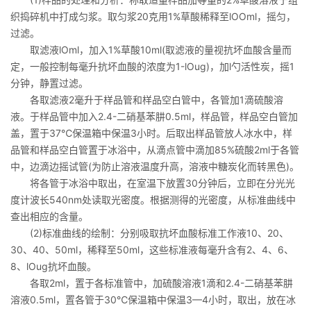
织捣碎机中打成匀浆。取匀浆20克用1%草酸稀释至lOOml，摇匀，
过滤。
取滤液lOml，加入1%草酸10ml(取滤液的量视抗坏血酸含量而
定，一般控制每毫升抗坏血酸的浓度为1-lOug)，加l勺活性炭，摇1
分钟，静置过滤。
各取滤液2毫升于样品管和样品空白管中，各管加1滴硫酸溶
液。于样品管中加入2.4-二硝基苯肼0.5ml，样品管，样品空白管加
盖，置于37℃保温箱中保温3小时。后取出样品管放人冰水中，样
品管和样品空白管置于冰浴中，从滴点管中滴加85%硫酸2ml于各管
中，边滴边摇试管(为防止溶液温度升高，溶液中糖炭化而转黑色)。
将各管于冰浴中取出，在室温下放置30分钟后，立即在分光光
度计波长540nm处读取光密度。根据测得的光密度，从标准曲线中
查出相应的含量。
(2)标准曲线的绘制：分别吸取抗坏血酸标准工作液10、20、
30、40、50ml，稀释至50ml，这些标准液每毫升含有2、4、6、
8、lOug抗坏血酸。
各取2ml，置于各标准管中，加硫酸溶液1滴和2.4-二硝基苯肼
溶液0.5ml，置各管于30℃保温箱中保温3—4小时，取出，放在冰