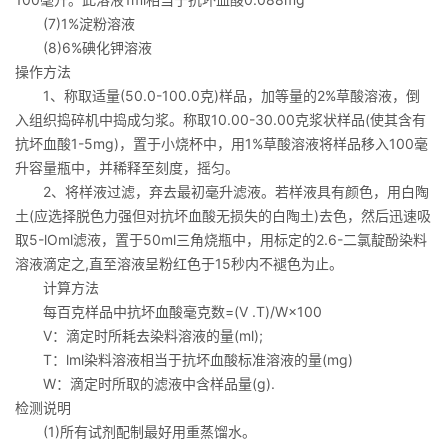
(7)1%淀粉溶液
(8)6%碘化钾溶液
操作方法
1、称取适量(50.0-100.0克)样品，加等量的2%草酸溶液，倒
入组织捣碎机中捣成匀浆。称取10.00-30.00克浆状样品(使其含有
抗坏血酸1-5mg)，置于小烧杯中，用1%草酸溶液将样品移入100毫
升容量瓶中，并稀释至刻度，摇匀。
2、将样液过滤，弃去最初毫升滤液。若样液具有颜色，用白陶
土(应选择脱色力强但对抗坏血酸无损失的白陶土)去色，然后迅速吸
取5-lOml滤液，置于50ml三角烧瓶中，用标定的2.6-二氯靛酚染料
溶液滴定之,直至溶液呈粉红色于15秒内不褪色为止。
计算方法
每百克样品中抗坏血酸毫克数=(V .T)/W×100
V：滴定时所耗去染料溶液的量(ml);
T：lml染料溶液相当于抗坏血酸标准溶液的量(mg)
W：滴定时所取的滤液中含样品量(g).
检测说明
(1)所有试剂配制最好用重蒸馏水。