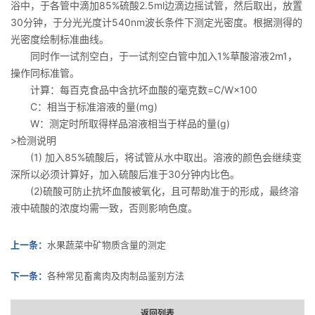
浴中，于各管中滴加85%硫酸2.5ml边滴边摇试管，然后取出，放置
30分钟，于分光光度计540nm波长条件下测定光密度。根据测得的
光密度绘制标准曲线。
同时作一试剂空白，于一试剂空白管中加入1%草酸溶液2m1，
操作同标准管。
计算：每百克食品中含抗坏血酸的毫克数=C/W×100
C：相当于标准溶液的量(mg)
W：测定时所取得样品溶液相当于样品的量(g)
>检测说明
(1) 加入85%硫酸后，将试管从水中取出。溶液的颜色会继续变
深所以必须计算好，加入硫酸后准于30分钟内比色。
(2)硫酸可防止抗坏血酸被氧化，且可帮助准于的形成，最终溶
液中硫酸的浓度均需一致，否则影响色度。
上一条：
水果蔬菜中矿物质含量的测定
下一条：
各种常见畜禽肉及肉制品鉴别方法
返回列表