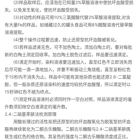
(2)样品取样后，应浸泡在已知量2%草酸溶液中使抗坏血酸受损
失。以免发生氧化，使抗坏血酸受损失。
(3)对动性的样品可用10%三氯醋酸代替2%草酸溶液提取;对含
有大量Fe的样品，如储藏过久的罐头食品可用8%醋酸溶液代替草酸
溶液提取。
(4)整个操作过程要迅速，防止还原型抗坏血酸被氧化。
(5)若样品滤液无色，可不加色陶土。须加白陶土的，要对每批
新的白陶土测定回收率。加白陶土脱色过滤后，样品要迅速滴定。
(6)滴定开始时，染料溶液要迅速加入，直至红色不立即消失而
后尽可能一滴一滴地加入，并要不断振动三角烧瓶，直至呈粉红色
于15秒内不消失为止。样品中可能有其他杂质也能还原2.6-二氯靛
酚，但一般杂质还原该染料的速度均较抗坏血酸慢，所以滴定时以
15秒钟红色不褪为终点。
(7)测定样品溶液时必须同时作一空白对照，样品溶液滴定的毫
升数须扣除空白液滴定的毫升数。
2.4-二硝基苯肼法检测原理
用酸处理过的活性炭把还原型的抗坏血酸氧化为脱氢型抗坏血
酸再继续氧化为二酮古乐糖酸。二酮古乐糖酸与2.4-二硝基苯肼偶
联生成红色的络合物。其呈色的强度与二酮古乐糖酸浓度成正比，