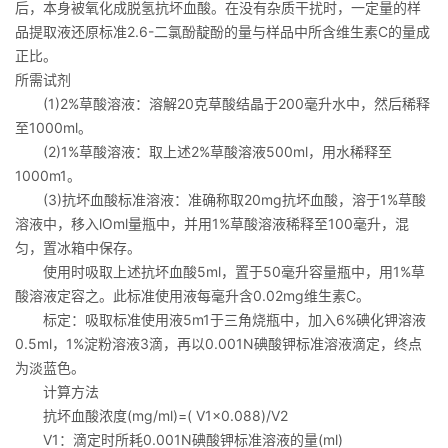
后，本身被氧化成脱氢抗坏血酸。在没有杂质干扰时，一定量的样
品提取液还原标准2.6-二氯酚靛酚的量与样品中所含维生素C的量成
正比。
所需试剂
(1)2%草酸溶液：溶解20克草酸结晶于200毫升水中，然后稀释
至1000ml。
(2)1%草酸溶液：取上述2%草酸溶液500ml，用水稀释至
1000m1。
(3)抗坏血酸标准溶液：准确称取20mg抗坏血酸，溶于1%草酸
溶液中，移入lOml量瓶中，并用1%草酸溶液稀释至100毫升，混
匀，置冰箱中保存。
使用时吸取上述抗坏血酸5ml，置于50毫升容量瓶中，用1%草
酸溶液定容之。此标准使用液每毫升含0.02mg维生素C。
标定：吸取标准使用液5m1于三角烧瓶中，加入6%碘化钾溶液
0.5ml，1%淀粉溶液3滴，再以0.001N碘酸钾标准溶液滴定，终点
为淡蓝色。
计算方法
抗坏血酸浓度(mg/ml)=( V1×0.088)/V2
V1：滴定时所耗0.001N碘酸钾标准溶液的量(ml)