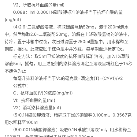
V2：所取抗坏血酸的量(ml)
0.088：lml 0.0001N碘酸钾标准溶液相当于抗坏血酸的量
(mg/m1)
(4)2.6-二氯靛酚溶液：称取碳酸氢钠52mg，溶于200ml沸水
中，然后称取2.6-二氯靛酚50mg，溶解在上述碳酸氢钠的溶液中，
待冷，置于冰箱中过夜，次日过滤置于250ml量瓶中，用水稀释至
刻度，摇匀。此液应贮于棕色瓶中并冷藏，每星期至少标定1次。
标定方法：取5m1已知浓度的抗坏血酸标准溶液，加入1%草酸
溶液5ml，摇匀，用上述配制的染料溶液滴定至溶液呈粉红色于15秒
不褪色为止
每毫升染料溶液相当于Vc的毫克数=滴定度(T)=(C×V1)/V2
公式中：
C：抗坏血酸(V)的浓度(mg/m1)
Vl：抗坏血酸的量(m1)
V2：消耗染料溶液量(m1)
(5)0.1N碘酸钾溶液：精确取干燥的碘酸钾0.100ml。0.3567克
用水稀释至100ml
(6)0.001N碘酸钾溶液：吸取0.1N碘酸钾溶液1ml，用水稀释至
100毫升。此溶液1ml相当于抗坏血酸0.088mg